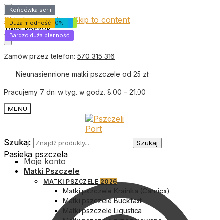
Bestseller
Premium
Bestseller
Bestseller
Bestseller
Polecamy
Polecamy
Polecamy
Bestseller
Polecamy
Końcówka serii
Skip to navigation
Skip to content
Duża miodność
Bardzo duża miodność
Bardzo duża miodność
Bardzo duża miodność
Duża miodność
Bardzo duża łagodność
Bardzo dobra zimowla
Higieniczność 100%
Duża miodność
Duża miodność
Twój koszyk
Bardzo duża plenność
Duża plenność
Bardzo duża plenność
Zamów przez telefon:
570 315 316
Nieunasiennione matki pszczele od 25 zł.
Pracujemy 7 dni w tyg. w godz. 8.00 – 21.00
MENU
Szukaj:
Szukaj:
Szukaj
Szukaj
Pasieka pszczela
Moje konto
Matki Pszczele
MATKI PSZCZELE
2026
Matki pszczele Krainka (Carnica)
Matki pszczele Buckfast
Matki pszczele Ligustica