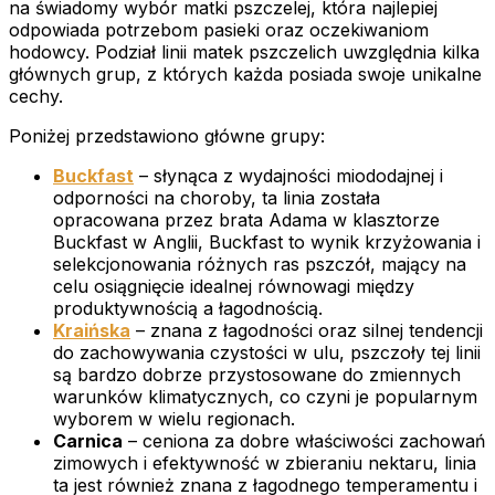
na świadomy wybór matki pszczelej, która najlepiej
odpowiada potrzebom pasieki oraz oczekiwaniom
hodowcy. Podział linii matek pszczelich uwzględnia kilka
głównych grup, z których każda posiada swoje unikalne
cechy.
Poniżej przedstawiono główne grupy:
Buckfast
– słynąca z wydajności miododajnej i
odporności na choroby, ta linia została
opracowana przez brata Adama w klasztorze
Buckfast w Anglii, Buckfast to wynik krzyżowania i
selekcjonowania różnych ras pszczół, mający na
celu osiągnięcie idealnej równowagi między
produktywnością a łagodnością.
Kraińska
– znana z łagodności oraz silnej tendencji
do zachowywania czystości w ulu, pszczoły tej linii
są bardzo dobrze przystosowane do zmiennych
warunków klimatycznych, co czyni je popularnym
wyborem w wielu regionach.
Carnica
– ceniona za dobre właściwości zachowań
zimowych i efektywność w zbieraniu nektaru, linia
ta jest również znana z łagodnego temperamentu i