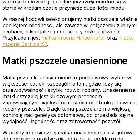
wartość hodowlaną, bo silne
pszczoły miodne
są w
stanie w krótkim czasie przynieść duże ilości miodu.
W naszej hodowli selekcjonujemy matki pszczele właśnie
pod kątem miodności, ale zawsze w połączeniu z innymi
cechami, takimi jak łagodność czy niska rojliwość.
Przykładem jest
matka miodna Hinderhofer
oraz
matka
miodna Carnica K2
.
Matki pszczele unasiennione
Matki pszczele unasiennione to podstawowy wybór w
większości pasiek, szczególnie tam, gdzie liczy się
przewidywalność i szybki rozwój rodziny. Unasiennienie
matki pszczelej jest kluczowym procesem
zapewniającym ciągłość oraz stabilność funkcjonowania
rodziny pszczelej. Dzięki temu pszczelarz ma większą
kontrolę nad genetyką potomstwa, co przekłada się na
wydajność, łagodność oraz zdrowotność pszczół.
W praktyce pasiecznej matka unasienniona jest gotowa
do czerwienia praktycznie od razu po poddaniu do