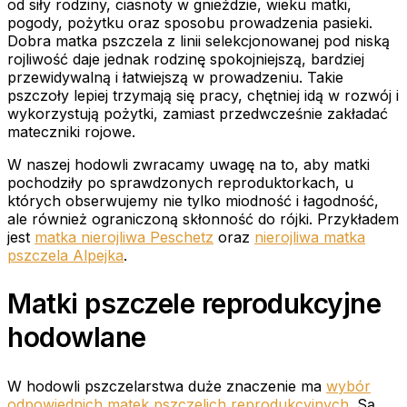
od siły rodziny, ciasnoty w gnieździe, wieku matki,
pogody, pożytku oraz sposobu prowadzenia pasieki.
Dobra matka pszczela z linii selekcjonowanej pod niską
rojliwość daje jednak rodzinę spokojniejszą, bardziej
przewidywalną i łatwiejszą w prowadzeniu. Takie
pszczoły lepiej trzymają się pracy, chętniej idą w rozwój i
wykorzystują pożytki, zamiast przedwcześnie zakładać
mateczniki rojowe.
W naszej hodowli zwracamy uwagę na to, aby matki
pochodziły po sprawdzonych reproduktorkach, u
których obserwujemy nie tylko miodność i łagodność,
ale również ograniczoną skłonność do rójki. Przykładem
jest
matka nierojliwa Peschetz
oraz
nierojliwa matka
pszczela Alpejka
.
Matki pszczele reprodukcyjne
hodowlane
W hodowli pszczelarstwa duże znaczenie ma
wybór
odpowiednich matek pszczelich reprodukcyjnych
. Są