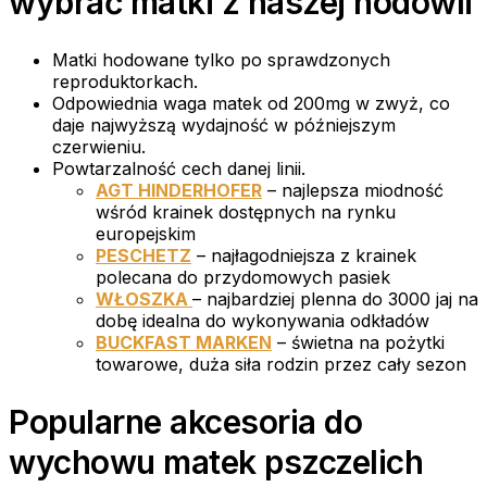
wybrać matki z naszej hodowli
Matki hodowane tylko po sprawdzonych
reproduktorkach.
Odpowiednia waga matek od 200mg w zwyż, co
daje najwyższą wydajność w późniejszym
czerwieniu.
Powtarzalność cech danej linii.
AGT HINDERHOFER
– najlepsza miodność
wśród krainek dostępnych na rynku
europejskim
PESCHETZ
– najłagodniejsza z krainek
polecana do przydomowych pasiek
WŁOSZKA
– najbardziej plenna do 3000 jaj na
dobę idealna do wykonywania odkładów
BUCKFAST MARKEN
– świetna na pożytki
towarowe, duża siła rodzin przez cały sezon
Popularne akcesoria do
wychowu matek pszczelich