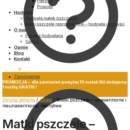
Pierzga
Propolis
Hodowla
Hodowla matek pszczelich
Matki pszczele reprodukcyjne – hodowla i korzyści
O nas
Pasieka hodowlana
Galeria
Opinie
Blog
Kontakt
0,00
zł
0
Zamówienie
PROMOCJA – dla zamówień powyżej 10 matek NU dodajemy
1 matkę GRATIS !
Strona główna
/
Sklep
/
Matki pszczele – unasiennione i
nieunasiennione, nierojliwe
Matki pszczele –