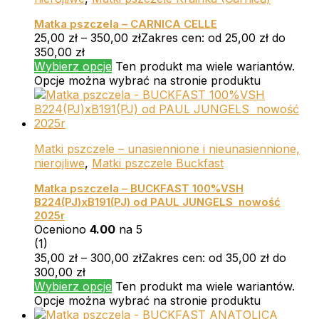
Matka pszczela – CARNICA CELLE
25,00
zł
–
350,00
zł
Zakres cen: od 25,00 zł do
350,00 zł
Wybierz opcje
Ten produkt ma wiele wariantów.
Opcje można wybrać na stronie produktu
Matki pszczele – unasiennione i nieunasiennione,
nierojliwe
,
Matki pszczele Buckfast
Matka pszczela – BUCKFAST 100%VSH
B224(PJ)xB191(PJ) od PAUL JUNGELS nowość
2025r
Oceniono
4.00
na 5
(1)
35,00
zł
–
300,00
zł
Zakres cen: od 35,00 zł do
300,00 zł
Wybierz opcje
Ten produkt ma wiele wariantów.
Opcje można wybrać na stronie produktu