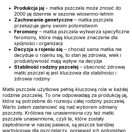
Produkcja jaj
– matka pszczela może znosić do
2000 jaj dziennie w sezonie wiosenno-letnim
Zachowanie genetyczne
– matka pszczela
przekazuje geny swoim potomstwom
Feromony
– matka pszczela wytwarza specyficzne
feromony, które mają kluczowe znaczenie dla
spójności i organizacji
Decyzja o rojeniu się
– chociaż sama matka nie
decyduje o rojeniu się, to stan jej zdrowia, wiek i
produktywność mają wpływ na decyzje
Stabilność rodziny pszcelej
– obecność zdrowej
matki pszczel ej jest kluczowa dla stabilności i
zdrowia rodziny
Matki pszczele użytkowe pełnią kluczową role w każdej
rodzinie pszczelej. To one odpowiadają za produkcję jaj,
które są potrzebne do rozwoju całej rodziny pszczelej.
Warto zatem zastanowić się nad wyborem odmiany
pszczoły. Królowa nie unasienniona czy też matki
pszczele unasiennione, czyli te, które zostały
zapłodnione w naszej pasiece, są jeszcze bardziej
wartościowe dla pszczelarzy, ponieważ ich potomstwo