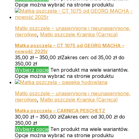
Opcje można wybrać na stronie produktu
Matki pszczele – unasiennione i nieunasiennione,
nierojliwe
,
Matki pszczele Krainka (Carnica)
Matka pszczela – CT 1075 od GEORG MACHA –
nowość 2025r
35,00
zł
–
350,00
zł
Zakres cen: od 35,00 zł do
350,00 zł
Wybierz opcje
Ten produkt ma wiele wariantów.
Opcje można wybrać na stronie produktu
Matki pszczele – unasiennione i nieunasiennione,
nierojliwe
,
Matki pszczele Krainka (Carnica)
Matka pszczela – CARNICA PESCHETZ
30,00
zł
–
350,00
zł
Zakres cen: od 30,00 zł do
350,00 zł
Wybierz opcje
Ten produkt ma wiele wariantów.
Opcje można wybrać na stronie produktu