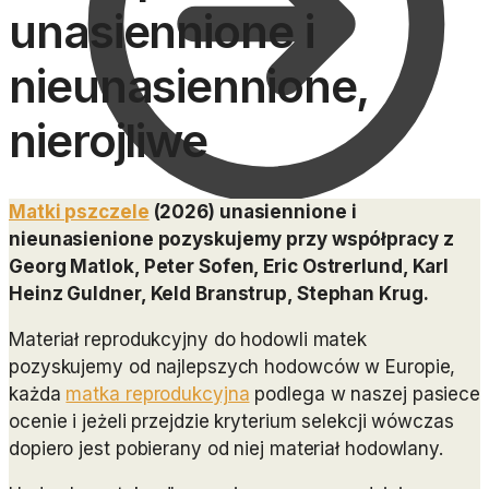
unasiennione i
nieunasiennione,
nierojliwe
Matki pszczele
(2026) unasiennione i
nieunasienione pozyskujemy przy współpracy z
Georg Matlok, Peter Sofen, Eric Ostrerlund, Karl
0,00
zł
0
Heinz Guldner, Keld Branstrup, Stephan Krug.
Materiał reprodukcyjny do hodowli matek
pozyskujemy od najlepszych hodowców w Europie,
każda
matka reprodukcyjna
podlega w naszej pasiece
ocenie i jeżeli przejdzie kryterium selekcji wówczas
dopiero jest pobierany od niej materiał hodowlany.