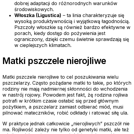
dobrej adaptacji do różnorodnych warunków
środowiskowych.
Włoszka (Ligustica)
– ta linia charakteryzuje się
wysoką produktywnością i wyjątkową łagodnością.
Pszczoły włoszkie są również bardzo efektywne w
porach, kiedy dostęp do pożywienia jest
ograniczony, dzięki czemu świetnie sprawdzają się
w cieplejszych klimatach.
Matki pszczele nierojliwe
Matki pszczele nierojliwe to cel poszukiwania wielu
pszczelarzy. Często pożądane matki to takie, po których
rodziny nie mają nadmiernej skłonności do wchodzenia
w nastrój rojowy. Powodem jest fakt, żę rodzina rojliwa
potrafi w krótkim czasie osłabić się przed głównym
pożytkiem, a pszczelarz zamiast odbierać miód, musi
pilnować mateczników, robić odkłady i ratować siłę ula.
W praktyce jednak całkowicie „nierojliwych” pszczół nie
ma. Rojliwość zależy nie tylko od genetyki matki, ale też